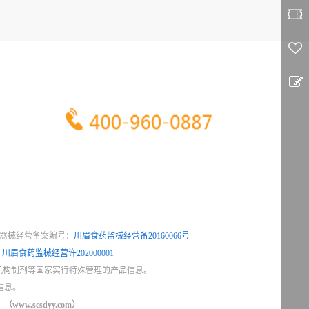
服 务 热 线
器械经营备案编号：
川眉食药监械经营备20160066号
：
川眉食药监械经营许202000001
机构制剂等国家实行特殊管理的产品信息。
信息。
（www.scsdyy.com）