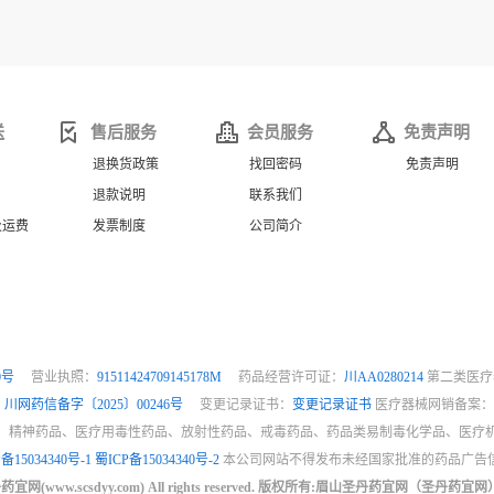
送
售后服务
会员服务
免责声明
退换货政策
找回密码
免责声明
退款说明
联系我们
及运费
发票制度
公司简介
0号
营业执照：
91511424709145178M
药品经营许可证：
川AA0280214
第二类医疗
：
川网药信备字〔2025〕00246号
变更记录证书：
变更记录证书
医疗器械网销备案
、精神药品、医疗用毒性药品、放射性药品、戒毒药品、药品类易制毒化学品、医疗
备15034340号-1
蜀ICP备15034340号-2
本公司网站不得发布未经国家批准的药品广告
 圣丹药宜网(www.scsdyy.com) All rights reserved. 版权所有:眉山圣丹药宜网（圣丹药宜网）