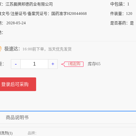
家：
江苏晨牌邦德药业有限公司
中包装：
1
准文号/注册证号/备案凭证号：
国药准字H20044668
件装量：
120
期：
2028-05-24
是否基药：
是
地：
极速达：
16:00前下单，当天优先发货
-
+
量：
库存
65
1瓶起购
登录后可采购
商品说明书
洗剂(1)
品牌：