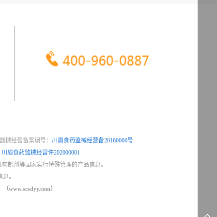
服 务 热 线
器械经营备案编号：
川眉食药监械经营备20160066号
：
川眉食药监械经营许202000001
机构制剂等国家实行特殊管理的产品信息。
信息。
（www.scsdyy.com）