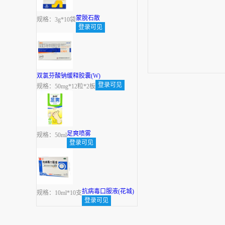
蒙脱石散
规格：3g*10袋
登录可见
双氯芬酸钠缓释胶囊(W)
登录可见
规格：50mg*12粒*2板
足爽喷雾
规格：50ml
登录可见
抗病毒口服液(花城)
规格：10ml*10支
登录可见