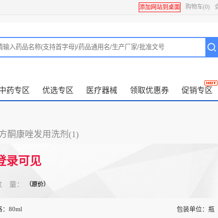
购物车
(0)
添加网站到桌面
中药专区
优选专区
医疗器械
领取优惠券
促销专区
方酮康唑发用洗剂(1)
登录可见
数 量：
（原价）
格：
80ml
包装单位：
瓶