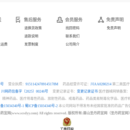
送
售后服务
会员服务
免责声明
退换货政策
找回密码
免责声明
退款说明
联系我们
及运费
发票制度
公司简介
0号
营业执照：
91511424709145178M
药品经营许可证：
川AA0280214
第二类医疗
：
川网药信备字〔2025〕00246号
变更记录证书：
变更记录证书
医疗器械网销备案
、精神药品、医疗用毒性药品、放射性药品、戒毒药品、药品类易制毒化学品、医疗
备15034340号-1
蜀ICP备15034340号-2
本公司网站不得发布未经国家批准的药品广告
 圣丹药宜网(www.scsdyy.com) All rights reserved. 版权所有:眉山圣丹药宜网（圣丹药宜网）