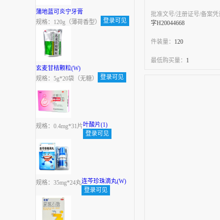
蒲地蓝可炎宁牙膏
批准文号/注册证号/备案
登录可见
规格：120g（薄荷香型）
字H20044668
件装量：
120
最低购买量：
1
玄麦甘桔颗粒(W)
登录可见
规格：5g*20袋（无糖）
叶酸片(1)
规格：0.4mg*31片
登录可见
连芩珍珠滴丸(W)
规格：35mg*24丸
登录可见