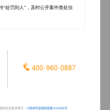
服 务 热 线
器械经营备案编号：
川眉食药监械经营备20160066号